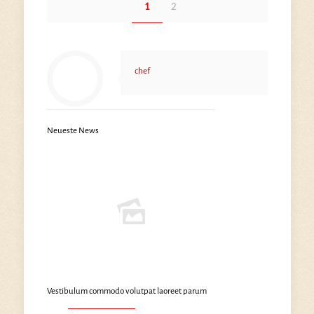
1
2
chef
Neueste News
Vestibulum commodo volutpat laoreet parum