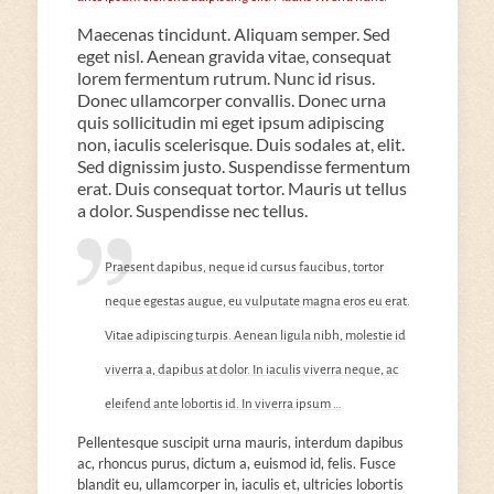
Maecenas tincidunt. Aliquam semper. Sed
eget nisl. Aenean gravida vitae, consequat
lorem fermentum rutrum. Nunc id risus.
Donec ullamcorper convallis. Donec urna
quis sollicitudin mi eget ipsum adipiscing
non, iaculis scelerisque. Duis sodales at, elit.
Sed dignissim justo. Suspendisse fermentum
erat. Duis consequat tortor. Mauris ut tellus
a dolor. Suspendisse nec tellus.
Praesent dapibus, neque id cursus faucibus, tortor
neque egestas augue, eu vulputate magna eros eu erat.
Vitae adipiscing turpis. Aenean ligula nibh, molestie id
viverra a, dapibus at dolor. In iaculis viverra neque, ac
eleifend ante lobortis id. In viverra ipsum …
Pellentesque suscipit urna mauris, interdum dapibus
ac, rhoncus purus, dictum a, euismod id, felis. Fusce
blandit eu, ullamcorper in, iaculis et, ultricies lobortis