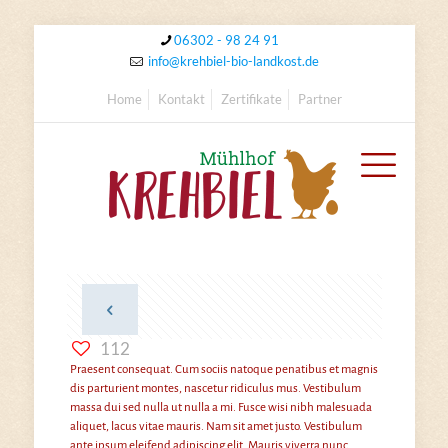
06302 - 98 24 91
info@krehbiel-bio-landkost.de
Home
Kontakt
Zertifikate
Partner
112
Praesent consequat. Cum sociis natoque penatibus et magnis
dis parturient montes, nascetur ridiculus mus. Vestibulum
massa dui sed nulla ut nulla a mi. Fusce wisi nibh malesuada
aliquet, lacus vitae mauris. Nam sit amet justo. Vestibulum
ante ipsum eleifend adipiscing elit. Mauris viverra nunc.